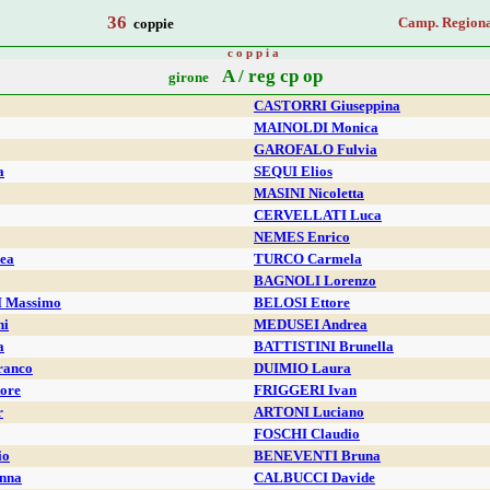
36
Camp. Regiona
coppie
c o p p i a
A / reg cp op
girone
CASTORRI Giuseppina
MAINOLDI Monica
GAROFALO Fulvia
a
SEQUI Elios
MASINI Nicoletta
CERVELLATI Luca
NEMES Enrico
ea
TURCO Carmela
BAGNOLI Lorenzo
 Massimo
BELOSI Ettore
ni
MEDUSEI Andrea
a
BATTISTINI Brunella
ranco
DUIMIO Laura
ore
FRIGGERI Ivan
r
ARTONI Luciano
FOSCHI Claudio
io
BENEVENTI Bruna
nna
CALBUCCI Davide