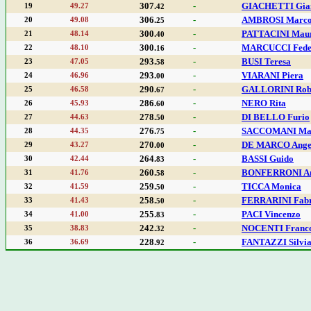
307.
-
GIACHETTI Gia
19
49.27
42
306.
-
AMBROSI Marc
20
49.08
25
300.
-
PATTACINI Maur
21
48.14
40
300.
-
MARCUCCI Fede
22
48.10
16
293.
-
BUSI Teresa
23
47.05
58
293.
-
VIARANI Piera
24
46.96
00
290.
-
GALLORINI Rob
25
46.58
67
286.
-
NERO Rita
26
45.93
60
278.
-
DI BELLO Furio
27
44.63
50
276.
-
SACCOMANI Ma
28
44.35
75
270.
-
DE MARCO Ange
29
43.27
00
264.
-
BASSI Guido
30
42.44
83
260.
-
BONFERRONI An
31
41.76
58
259.
-
TICCA Monica
32
41.59
50
258.
-
FERRARINI Fabr
33
41.43
50
255.
-
PACI Vincenzo
34
41.00
83
242.
-
NOCENTI Franc
35
38.83
32
228.
-
FANTAZZI Silvi
36
36.69
92