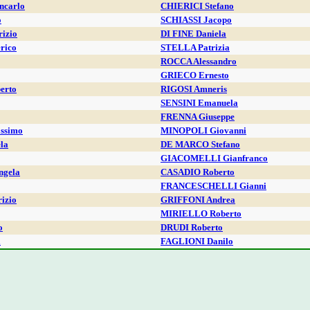
ncarlo
CHIERICI Stefano
o
SCHIASSI Jacopo
izio
DI FINE Daniela
rico
STELLA Patrizia
ROCCA Alessandro
GRIECO Ernesto
erto
RIGOSI Amneris
SENSINI Emanuela
FRENNA Giuseppe
ssimo
MINOPOLI Giovanni
la
DE MARCO Stefano
GIACOMELLI Gianfranco
gela
CASADIO Roberto
FRANCESCHELLI Gianni
izio
GRIFFONI Andrea
MIRIELLO Roberto
o
DRUDI Roberto
a
FAGLIONI Danilo