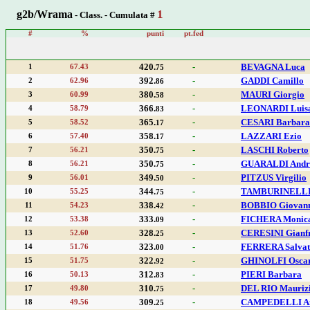
1
g2b/Wrama
- Class. - Cumulata #
#
%
punti
pt.fed
420.
-
BEVAGNA Luca
1
67.43
75
392.
-
GADDI Camillo
2
62.96
86
380.
-
MAURI Giorgio
3
60.99
58
366.
-
LEONARDI Luis
4
58.79
83
365.
-
CESARI Barbara
5
58.52
17
358.
-
LAZZARI Ezio
6
57.40
17
350.
-
LASCHI Roberto
7
56.21
75
350.
-
GUARALDI Andr
8
56.21
75
349.
-
PITZUS Virgilio
9
56.01
50
344.
-
TAMBURINELLI
10
55.25
75
338.
-
BOBBIO Giovan
11
54.23
42
333.
-
FICHERA Monic
12
53.38
09
328.
-
CERESINI Gianf
13
52.60
25
323.
-
FERRERA Salvat
14
51.76
00
322.
-
GHINOLFI Osca
15
51.75
92
312.
-
PIERI Barbara
16
50.13
83
310.
-
DEL RIO Mauriz
17
49.80
75
309.
-
CAMPEDELLI A
18
49.56
25