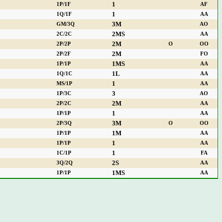
1
1P/1F
AF
1
1Q/1F
AA
3M
GM/3Q
AO
2MS
2C/2C
AA
2M
2P/2P
O
OO
2M
2P/2F
FO
1MS
1P/1P
AA
1L
1Q/1C
AA
1
MS/1P
AA
3
1P/3C
AO
2M
2P/2C
AA
1
1P/1P
AA
3M
2P/3Q
O
OO
1M
1P/1P
AA
1
1P/1P
AA
1
1C/1P
FA
2S
3Q/2Q
AA
1MS
1P/1P
AA