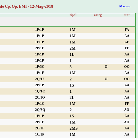
le Cp. Op. EMI - 12-Mag-2018
M e n u
tipol
categ
stat
1M
1P/1P
FA
1M
1P/1P
AA
1M
1F/1P
AF
2M
2P/1F
FF
1L
1P/1P
AA
1
1P/1P
AA
3
1P/3C
O
OO
1M
1P/1F
AA
2
2Q/1F
O
OO
1S
2P/1P
AA
1
1Q/1C
AA
2L
2C/1Q
AA
1M
1P/1C
FF
2
2Q/3Q
AO
1S
1P/1P
AA
1M
2P/1F
AO
2MS
2C/1F
AA
1M
1C/1P
AA