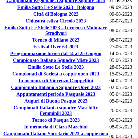
Campionato Regionale a Squadre Signore 2023
11-09-2023
Emilia Sotto Le Stelle 2023 - Bologna
09-09-2023
Città di Bologna 2023
09-08-2023
Chiusura estiva Circolo 2023
30-07-2023
Emilia Sotto Le Stelle 2023 - Torneo su Motonave
08-07-2023
Stradivari
Torneo di Milano 2023
08-07-2023
Festival Over 63 2023
27-06-2023
Programmazione tornei dal 14 al 25 Giugno
14-06-2023
Campionato Italiano Squadre Miste 2023
05-06-2023
Emilia Sotto Le Stelle 2023
28-05-2023
Campionati di Società a coppie open 2023
15-05-2023
In memoria di Vincenzo Cioppettini
04-05-2023
Campionato Italiano a Squadre Open 2023
02-05-2023
Appuntamenti periodo Pasquale 2023
05-04-2023
Auguri di Buona Pasqua 2023
05-04-2023
Campionati Italiani a squadre Maschili e
26-03-2023
Femminili 2023
Torneo di Pasqua 2023
09-03-2023
In memoria di Clara Marchini
08-03-2023
Campionato Italiano Societario 2023 a coppie men
06-03-2023