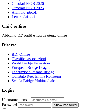
Circolari FIGB 2026
Circolari FIGB 2025
Archivio articoli
Lettere dai soci
Chi è online
Abbiamo 117 ospiti e nessun utente online
Risorse
BDI Online
Classifica associazioni
World Bridge Federation
European Bridge League
Federazione Italiana Bridge
Comitato Reg. Emilia Romagna
Scuola Bridge Multimediale
Login
Username o email
Password
Show Password