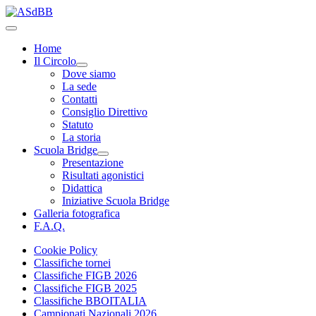
Home
Il Circolo
Dove siamo
La sede
Contatti
Consiglio Direttivo
Statuto
La storia
Scuola Bridge
Presentazione
Risultati agonistici
Didattica
Iniziative Scuola Bridge
Galleria fotografica
F.A.Q.
Cookie Policy
Classifiche tornei
Classifiche FIGB 2026
Classifiche FIGB 2025
Classifiche BBOITALIA
Campionati Nazionali 2026