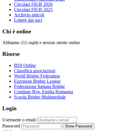
Circolari FIGB 2026
Circolari FIGB 2025
Archivio articoli
Lettere dai soci
Chi è online
Abbiamo 111 ospiti e nessun utente online
Risorse
BDI Online
Classifica associazioni
World Bridge Federation
European Bridge League
Federazione Italiana Bridge
Comitato Reg. Emilia Romagna
Scuola Bridge Multimediale
Login
Username o email
Password
Show Password