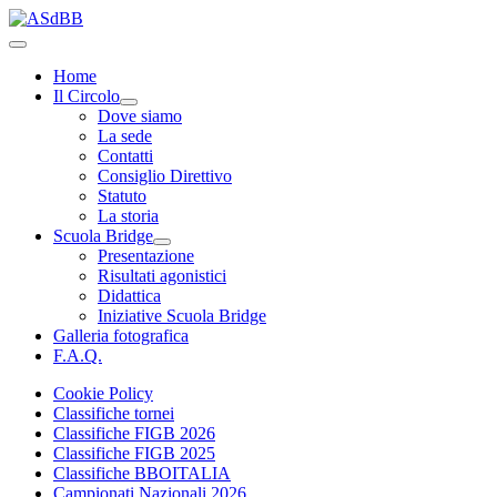
Home
Il Circolo
Dove siamo
La sede
Contatti
Consiglio Direttivo
Statuto
La storia
Scuola Bridge
Presentazione
Risultati agonistici
Didattica
Iniziative Scuola Bridge
Galleria fotografica
F.A.Q.
Cookie Policy
Classifiche tornei
Classifiche FIGB 2026
Classifiche FIGB 2025
Classifiche BBOITALIA
Campionati Nazionali 2026