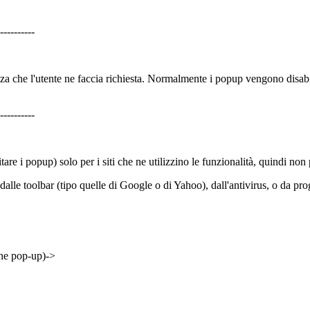
----------
za che l'utente ne faccia richiesta. Normalmente i popup vengono disabil
----------
re i popup) solo per i siti che ne utilizzino le funzionalità, quindi non per
alle toolbar (tipo quelle di Google o di Yahoo), dall'antivirus, o da prog
one pop-up)->