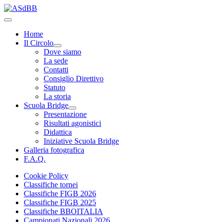
Home
Il Circolo
Dove siamo
La sede
Contatti
Consiglio Direttivo
Statuto
La storia
Scuola Bridge
Presentazione
Risultati agonistici
Didattica
Iniziative Scuola Bridge
Galleria fotografica
F.A.Q.
Cookie Policy
Classifiche tornei
Classifiche FIGB 2026
Classifiche FIGB 2025
Classifiche BBOITALIA
Campionati Nazionali 2026