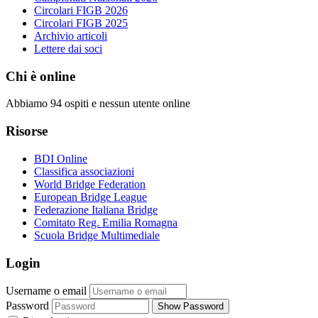
Circolari FIGB 2026
Circolari FIGB 2025
Archivio articoli
Lettere dai soci
Chi è online
Abbiamo 94 ospiti e nessun utente online
Risorse
BDI Online
Classifica associazioni
World Bridge Federation
European Bridge League
Federazione Italiana Bridge
Comitato Reg. Emilia Romagna
Scuola Bridge Multimediale
Login
Username o email
Password
Show Password