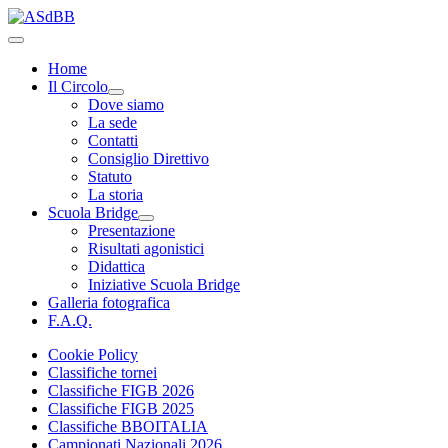
Home
Il Circolo
Dove siamo
La sede
Contatti
Consiglio Direttivo
Statuto
La storia
Scuola Bridge
Presentazione
Risultati agonistici
Didattica
Iniziative Scuola Bridge
Galleria fotografica
F.A.Q.
Cookie Policy
Classifiche tornei
Classifiche FIGB 2026
Classifiche FIGB 2025
Classifiche BBOITALIA
Campionati Nazionali 2026