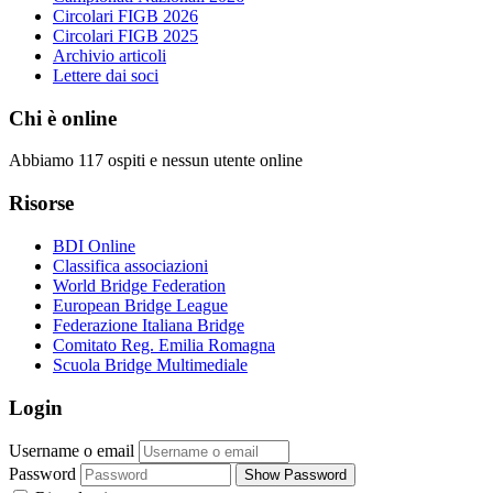
Circolari FIGB 2026
Circolari FIGB 2025
Archivio articoli
Lettere dai soci
Chi è online
Abbiamo 117 ospiti e nessun utente online
Risorse
BDI Online
Classifica associazioni
World Bridge Federation
European Bridge League
Federazione Italiana Bridge
Comitato Reg. Emilia Romagna
Scuola Bridge Multimediale
Login
Username o email
Password
Show Password