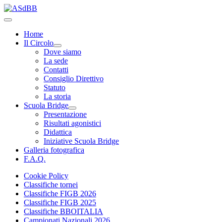
Home
Il Circolo
Dove siamo
La sede
Contatti
Consiglio Direttivo
Statuto
La storia
Scuola Bridge
Presentazione
Risultati agonistici
Didattica
Iniziative Scuola Bridge
Galleria fotografica
F.A.Q.
Cookie Policy
Classifiche tornei
Classifiche FIGB 2026
Classifiche FIGB 2025
Classifiche BBOITALIA
Campionati Nazionali 2026