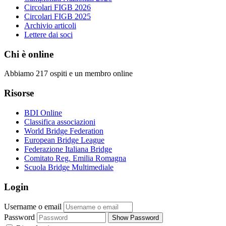
Circolari FIGB 2026
Circolari FIGB 2025
Archivio articoli
Lettere dai soci
Chi è online
Abbiamo 217 ospiti e un membro online
Risorse
BDI Online
Classifica associazioni
World Bridge Federation
European Bridge League
Federazione Italiana Bridge
Comitato Reg. Emilia Romagna
Scuola Bridge Multimediale
Login
Username o email
Password
Show Password